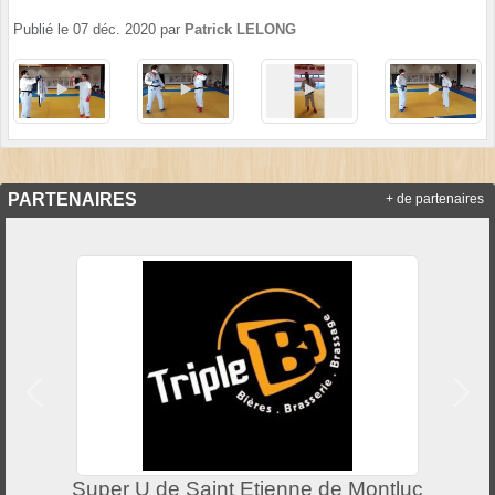
Publié le
07 déc. 2020
par
Patrick LELONG
PARTENAIRES
+ de partenaires
Précedent
Suiv
Super U de Saint Etienne de Montluc