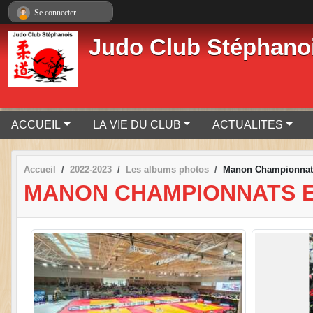
Panneau de gestion des cookies
Se connecter
Judo Club Stéphano
ACCUEIL
LA VIE DU CLUB
ACTUALITES
Accueil
2022-2023
Les albums photos
Manon Championnats
MANON CHAMPIONNATS E